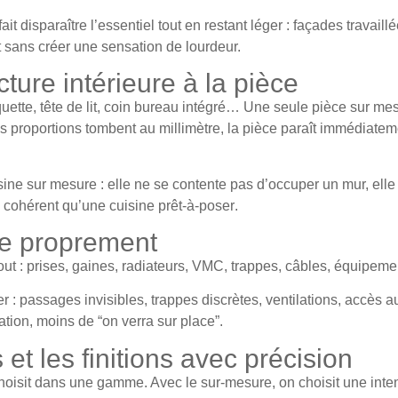
it disparaître l’essentiel tout en restant léger : façades travaill
 sans créer une sensation de lourdeur.
ture intérieure à la pièce
ette, tête de lit, coin bureau intégré… Une seule pièce sur me
s proportions tombent au millimètre, la pièce paraît immédiatem
sine sur mesure
: elle ne se contente pas d’occuper un mur, elle 
us cohérent qu’une cuisine
prêt-à-poser
.
ue proprement
tout : prises, gaines, radiateurs, VMC, trappes, câbles, équipeme
r : passages invisibles, trappes discrètes, ventilations, accès 
tion, moins de “on verra sur place”.
 et les finitions avec précision
oisit dans une gamme. Avec le sur-mesure, on choisit une intent