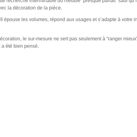
tte recherche interminable du meuble “presque parfait” sauf qu
vec la décoration de la pièce.
 Il épouse les volumes, répond aux usages et s’adapte à votre i
décoration
, le sur-mesure ne sert pas seulement à “ranger mieux”. 
 a été bien pensé.