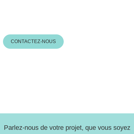
inspirations, issus de notre expérience
sur le terrain. Rendez-vous dans notre
showroom, autour d’un café !
CONTACTEZ-NOUS
Parlez-nous de votre projet, que vous soyez